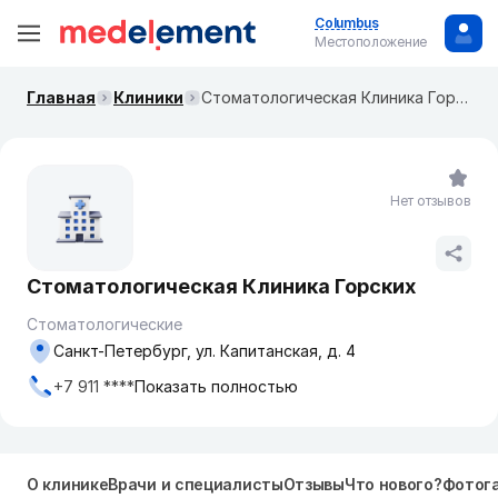
Columbus
Местоположение
Главная
Клиники
Стоматологическая Клиника Горских
Нет отзывов
Стоматологическая Клиника Горских
Стоматологические
Санкт-Петербург, ул. Капитанская, д. 4
+7 911 ****
Показать полностью
О клинике
Врачи и специалисты
Отзывы
Что нового?
Фотог