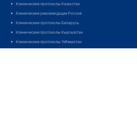
Клинические протоколы Казахстан
Клинические рекомендации Россия
Клинические протоколы Беларусь
Клинические протоколы Кыргызстан
Клинические протоколы Узбекистан
Клинические протоколы диагностики и лечения
Стоматологическая Клиника Горских
Обзоры мировой медицинской периодики
Позвонить
Заболевания: обзорные статьи
Новости здравоохранения
Медикаменты
Лабораторные показатели
Медицинские термины
Мобильные приложения
клиникам
МИС для клиники