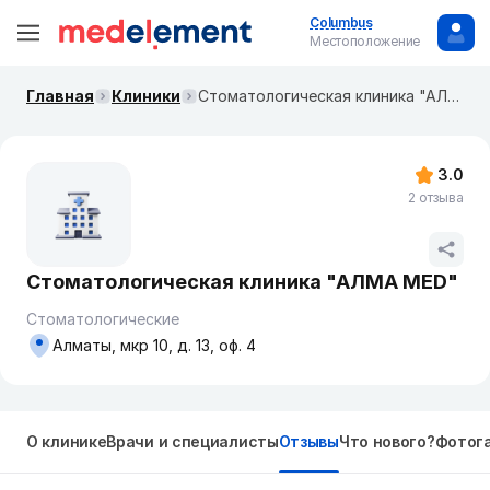
Columbus
Местоположение
Главная
Клиники
Стоматологическая клиника "АЛМА МED"
3.0
2 отзыва
Стоматологическая клиника "АЛМА МED"
Стоматологические
Алматы, мкр 10, д. 13, оф. 4
О клинике
Врачи и специалисты
Отзывы
Что нового?
Фотог