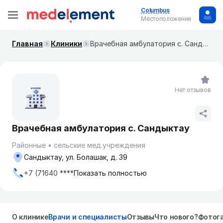
Columbus
Местоположение
Главная
Клиники
Врачебная амбулатория с. Сандыктау
Нет отзывов
Врачебная амбулатория с. Сандыктау
Районные
сельские мед.учреждения
Сандыктау, ул. Болашак, д. 39
+7 (71640 ****
Показать полностью
О клинике
Врачи и специалисты
Отзывы
Что нового?
Фотог