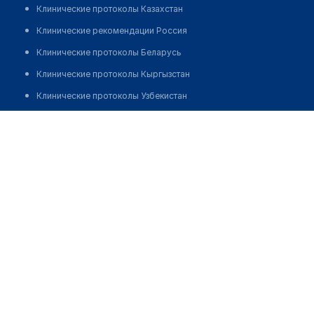
Клинические протоколы Казахстан
Клинические рекомендации Россия
Клинические протоколы Беларусь
Клинические протоколы Кыргызстан
Клинические протоколы Узбекистан
Клинические протоколы диагностики и лечения
Врачебная амбулатория с. Сандыктау
Обзоры мировой медицинской периодики
Позвонить
Заболевания: обзорные статьи
Новости здравоохранения
Медикаменты
Лабораторные показатели
Медицинские термины
Мобильные приложения
клиникам
МИС для клиники