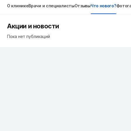
О клинике
Врачи и специалисты
Отзывы
Что нового?
Фотог
Акции и новости
Пока нет публикаций