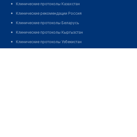
Клинические протоколы Казахстан
Клинические рекомендации Россия
Клинические протоколы Беларусь
Клинические протоколы Кыргызстан
Клинические протоколы Узбекистан
Клинические протоколы диагностики и лечения
Стоматология "ЭКО DENT"
Обзоры мировой медицинской периодики
Позвонить
Заболевания: обзорные статьи
Новости здравоохранения
Медикаменты
Лабораторные показатели
Медицинские термины
Мобильные приложения
клиникам
МИС для клиники