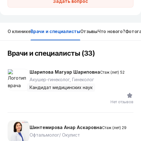
Задать вопрос
О клинике
Врачи и специалисты
Отзывы
Что нового?
Фотог
Врачи и специалисты (33)
Шарипова Магуар Шариповна
Стаж (лет) 52
Акушер-гинеколог, Гинеколог
Кандидат медицинских наук
Нет отзывов
Шинтемирова Анар Аскаровна
Стаж (лет) 29
Офтальмолог/ Окулист