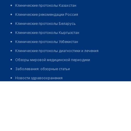
Клинические протоколы Казахстан
Клинические рекомендации Россия
Клинические протоколы Беларусь
Клинические протоколы Кыргызстан
Клинические протоколы Узбекистан
Клинические протоколы диагностики и лечения
Обзоры мировой медицинской периодики
Заболевания: обзорные статьи
Новости здравоохранения
Медицинский центр "САНА"
Медикаменты
Лабораторные показатели
Позвонить
Медицинские термины
Мобильные приложения
клиникам