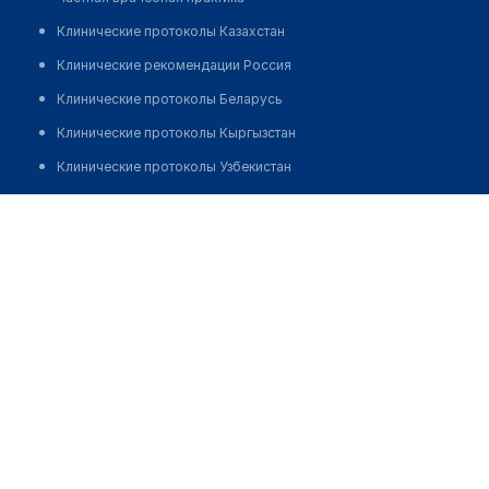
Клинические протоколы Казахстан
Клинические рекомендации Россия
Клинические протоколы Беларусь
Клинические протоколы Кыргызстан
Клинические протоколы Узбекистан
Клинические протоколы диагностики и лечения
Центр косметологии и лазерной медицины "BB CLINIC"
Обзоры мировой медицинской периодики
Позвонить
Заболевания: обзорные статьи
Новости здравоохранения
Медикаменты
Лабораторные показатели
Медицинские термины
Мобильные приложения
клиникам