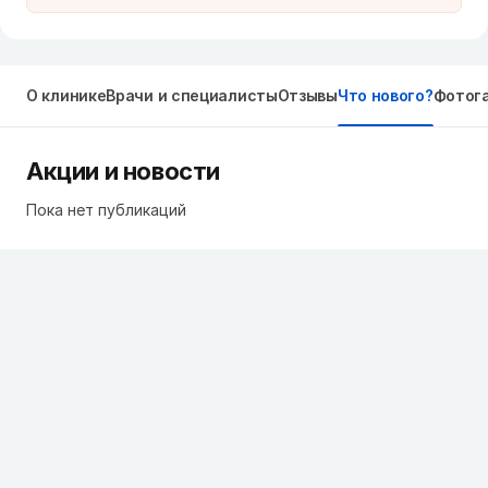
О клинике
Врачи и специалисты
Отзывы
Что нового?
Фотог
Акции и новости
Пока нет публикаций