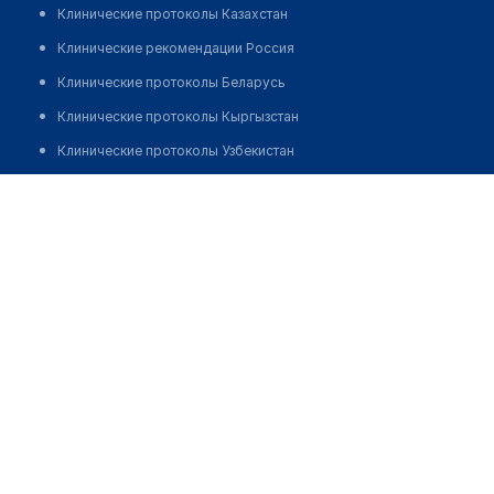
Клинические протоколы Казахстан
Клинические рекомендации Россия
Клинические протоколы Беларусь
Клинические протоколы Кыргызстан
Клинические протоколы Узбекистан
Клинические протоколы диагностики и лечения
Стоматологический центр "ДЕНТАЛЮКС"
Обзоры мировой медицинской периодики
Позвонить
Заболевания: обзорные статьи
Новости здравоохранения
Медикаменты
Лабораторные показатели
Медицинские термины
Мобильные приложения
клиникам
МИС для клиники