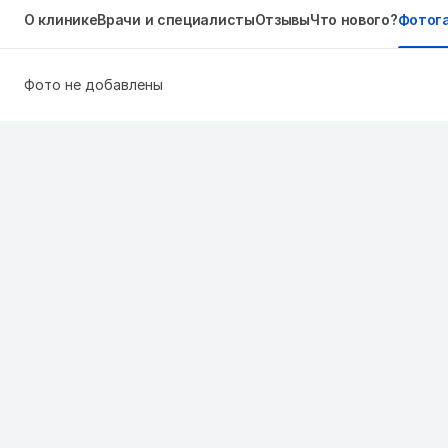
О клинике
Врачи и специалисты
Отзывы
Что нового?
Фотог
Фото не добавлены