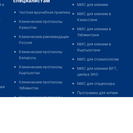
специалистам
й и
МИС для клиники
Частная врачебная практика
МИС для клиники в
к
Казахстане
Клинические протоколы
Казахстан
МИС для клиники в
Узбекистане
Клинические рекомендации
Россия
МИС для клиники в
Кыргызстане
Клинические протоколы
Беларусь
МИС для стоматологии
Клинические протоколы
МИС для клиники ВРТ,
Кыргызстан
центра ЭКО
Клинические протоколы
МИС для стационара
ния
Узбекистан
Программа для аптеки
Клинические протоколы
Автоматизация блока
диагностики и лечения
питания
Обзоры мировой
Реклама и продвижение
медицинской периодики
клиник
Заболевания: обзорные
Разработка сайта клиники