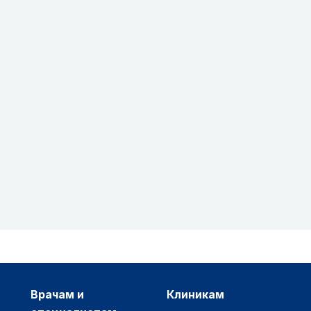
врачам и
клиникам