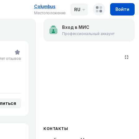
Columbus
Войти
RU
Местоположение
Вход в МИС
Профессиональный аккаунт
Нет отзывов
литься
КОНТАКТЫ