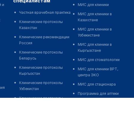
специалистам
й и
МИС для клиники
Частная врачебная практика
МИС для клиники в
к
Казахстане
Клинические протоколы
Казахстан
МИС для клиники в
Узбекистане
Клинические рекомендации
Россия
МИС для клиники в
Кыргызстане
Клинические протоколы
Беларусь
МИС для стоматологии
Клинические протоколы
МИС для клиники ВРТ,
Кыргызстан
центра ЭКО
Клинические протоколы
МИС для стационара
ния
Узбекистан
Программа для аптеки
Клинические протоколы
Автоматизация блока
диагностики и лечения
питания
Обзоры мировой
Реклама и продвижение
медицинской периодики
клиник
Заболевания: обзорные
Разработка сайта клиники