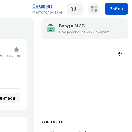
Columbus
Войти
RU
Местоположение
Вход в МИС
Профессиональный аккаунт
Нет отзывов
литься
КОНТАКТЫ