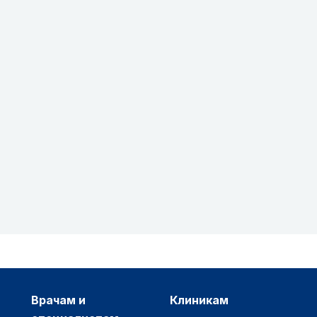
врачам и
клиникам