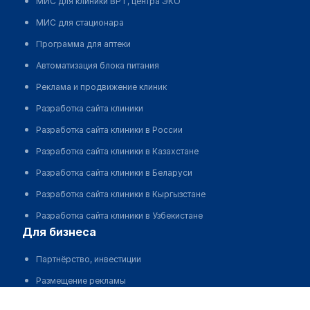
МИС для клиники ВРТ, центра ЭКО
МИС для стационара
Программа для аптеки
Автоматизация блока питания
Реклама и продвижение клиник
Разработка сайта клиники
Разработка сайта клиники в России
Разработка сайта клиники в Казахстане
Разработка сайта клиники в Беларуси
Разработка сайта клиники в Кыргызстане
Разработка сайта клиники в Узбекистане
для бизнеса
Партнёрство, инвестиции
Размещение рекламы
Стоматологическая клиника "RUAZ-DENT" на Муканова
Разработчикам и стартапам