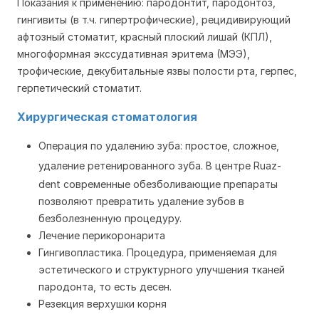
Показания к применению: пародонтит, пародонтоз,
гингивиты (в т.ч. гипертрофические), рецидивирующий
афтозный стоматит, красный плоский лишай (КПЛ),
многоформная экссудативная эритема (МЭЭ),
трофические, декубитальные язвы полости рта, герпес,
герпетический стоматит.
Хирургическая стоматология
Операция по удалению зуба: простое
, сложное
,
удаление ретенированного зуба.
В центре Ruaz-
dent современные обезболивающие препараты
позволяют превратить удаление зубов в
безболезненную процедуру.
Лечение перикоронарита
Гингивопластика
. Процедура, применяемая для
эстетического и структурного улучшения тканей
пародонта, то есть десен.
Резекция верхушки корня