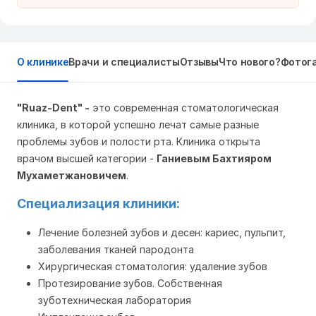
О клинике
Врачи и специалисты
Отзывы
Что нового?
Фотог
"Ruaz-Dent" -
это современная стоматологическая
клиника, в которой успешно лечат самые разные
проблемы зубов и полости рта. Клиника открыта
врачом высшей категории -
Ганиевым Бахтияром
Мухаметжановичем
.
Специализация клиники:
Лечение болезней зубов и десен: кариес, пульпит,
заболевания тканей пародонта
Хирургическая стоматология: удаление зубов
Протезирование зубов. Собственная
зуботехническая лаборатория