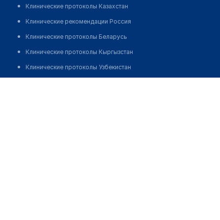
Клинические протоколы Казахстан
Клинические рекомендации Россия
Клинические протоколы Беларусь
Клинические протоколы Кыргызстан
Клинические протоколы Узбекистан
Клинические протоколы диагностики и лечения
Стоматологическая клиника "HUSAN STOM"
Обзоры мировой медицинской периодики
Позвонить
Заболевания: обзорные статьи
Новости здравоохранения
Медикаменты
Лабораторные показатели
Медицинские термины
Мобильные приложения
клиникам
МИС для клиники