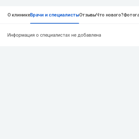
О клинике
Врачи и специалисты
Отзывы
Что нового?
Фотог
Информация о специалистах не добавлена