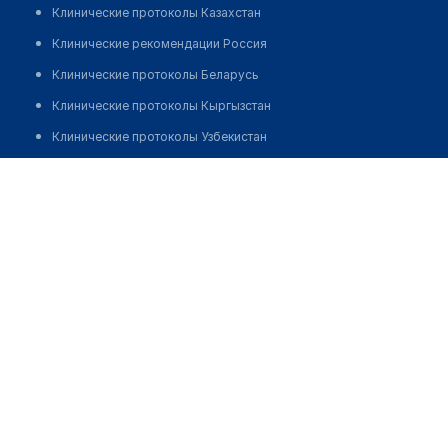
Клинические протоколы Казахстан
Клинические рекомендации Россия
Клинические протоколы Беларусь
Клинические протоколы Кыргызстан
Клинические протоколы Узбекистан
Клинические протоколы диагностики и лечения
Врачебная амбулатория с. Алмалы
Обзоры мировой медицинской периодики
Позвонить
Заболевания: обзорные статьи
Новости здравоохранения
Медикаменты
Лабораторные показатели
Медицинские термины
Мобильные приложения
клиникам
МИС для клиники