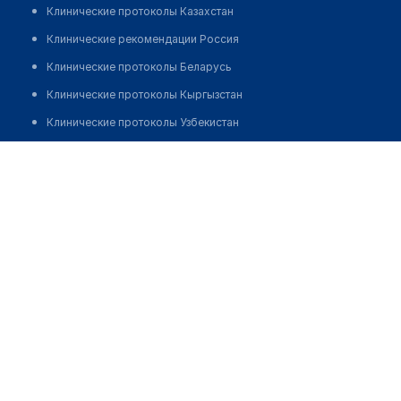
Клинические протоколы Казахстан
Клинические рекомендации Россия
Клинические протоколы Беларусь
Клинические протоколы Кыргызстан
Клинические протоколы Узбекистан
Клинические протоколы диагностики и лечения
Клиника эстетической медицины "МЕДИКА" на
Дегтярной
Обзоры мировой медицинской периодики
Заболевания: обзорные статьи
Позвонить
Новости здравоохранения
Медикаменты
Лабораторные показатели
Медицинские термины
Мобильные приложения
клиникам
МИС для клиники