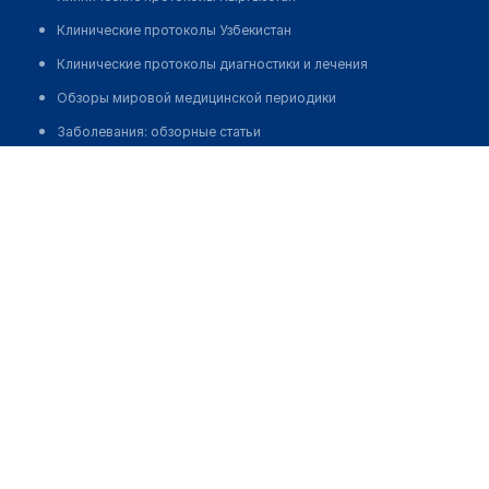
Клинические протоколы Узбекистан
Клинические протоколы диагностики и лечения
Обзоры мировой медицинской периодики
Заболевания: обзорные статьи
Клиника стоматологии
Новости здравоохранения
Медикаменты
Позвонить
Лабораторные показатели
Медицинские термины
Мобильные приложения
клиникам
МИС для клиники
МИС для клиники в Казахстане
МИС для клиники в Узбекистане
МИС для клиники в Кыргызстане