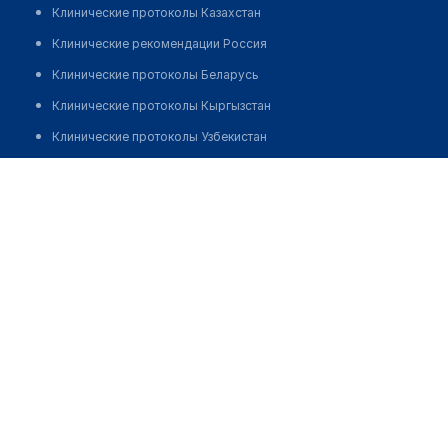
Клинические протоколы Казахстан
Клинические рекомендации Россия
Клинические протоколы Беларусь
Клинические протоколы Кыргызстан
Клинические протоколы Узбекистан
Клинические протоколы диагностики и лечения
Стоматология "HALYKMED"
Обзоры мировой медицинской периодики
Позвонить
Заболевания: обзорные статьи
Новости здравоохранения
Медикаменты
Лабораторные показатели
Медицинские термины
Мобильные приложения
клиникам
МИС для клиники