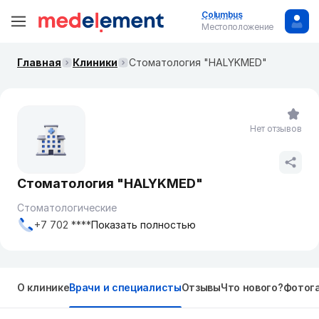
Columbus
Местоположение
Главная
Клиники
Стоматология "HALYKMED"
Нет отзывов
Стоматология "HALYKMED"
Стоматологические
+7 702 ****
Показать полностью
О клинике
Врачи и специалисты
Отзывы
Что нового?
Фотог