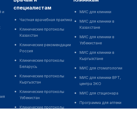
специалистам
й и
МИС для клиники
Частная врачебная практика
МИС для клиники в
к
Казахстане
Клинические протоколы
Казахстан
МИС для клиники в
Узбекистане
Клинические рекомендации
Россия
МИС для клиники в
Кыргызстане
Клинические протоколы
Беларусь
МИС для стоматологии
Клинические протоколы
МИС для клиники ВРТ,
Кыргызстан
центра ЭКО
Клинические протоколы
МИС для стационара
ния
Узбекистан
Программа для аптеки
Клинические протоколы
Автоматизация блока
диагностики и лечения
питания
Обзоры мировой
Реклама и продвижение
медицинской периодики
клиник