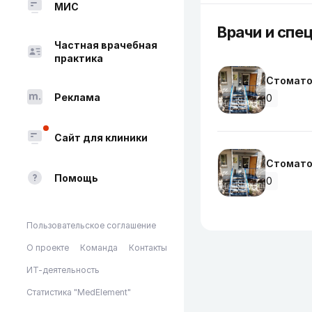
МИС
Врачи и спе
Частная врачебная
практика
Стомато
Реклама
0
Сайт для клиники
Стомато
Помощь
0
Пользовательское соглашение
О проекте
Команда
Контакты
ИТ-деятельность
Статистика "MedElement"