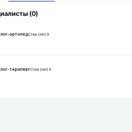
циалисты (0)
лог-ортопед
Стаж (лет) 9
лог-терапевт
Стаж (лет) 9