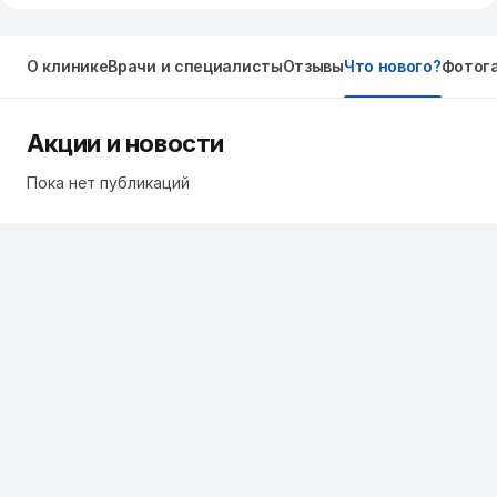
О клинике
Врачи и специалисты
Отзывы
Что нового?
Фотог
Акции и новости
Пока нет публикаций