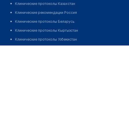
Клинические протоколы Казахстан
Клинические рекомендации Россия
Клинические протоколы Беларусь
Клинические протоколы Кыргызстан
Клинические протоколы Узбекистан
Клинические протоколы диагностики и лечения
Стоматология "ОЛИКАНТ"
Обзоры мировой медицинской периодики
Позвонить
Заболевания: обзорные статьи
Новости здравоохранения
Медикаменты
Лабораторные показатели
Медицинские термины
Мобильные приложения
клиникам
МИС для клиники