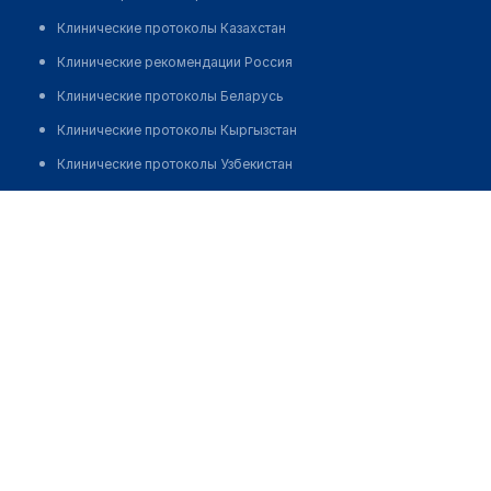
Клинические протоколы Казахстан
Клинические рекомендации Россия
Клинические протоколы Беларусь
Клинические протоколы Кыргызстан
Клинические протоколы Узбекистан
Клинические протоколы диагностики и лечения
Врачебная амбулатория с. Енбекши
Обзоры мировой медицинской периодики
Позвонить
Заболевания: обзорные статьи
Новости здравоохранения
Медикаменты
Лабораторные показатели
Медицинские термины
Мобильные приложения
клиникам