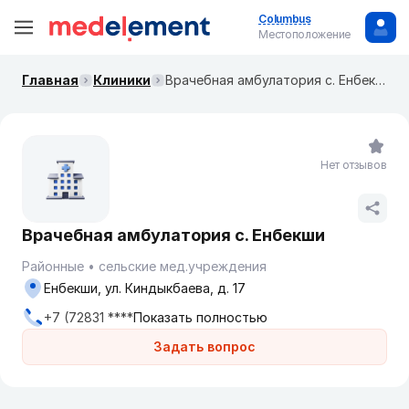
Columbus
Местоположение
Главная
Клиники
Врачебная амбулатория с. Енбекши
Нет отзывов
Врачебная амбулатория с. Енбекши
Районные
сельские мед.учреждения
Енбекши, ул. Киндыкбаева, д. 17
+7 (72831 ****
Показать полностью
Задать вопрос