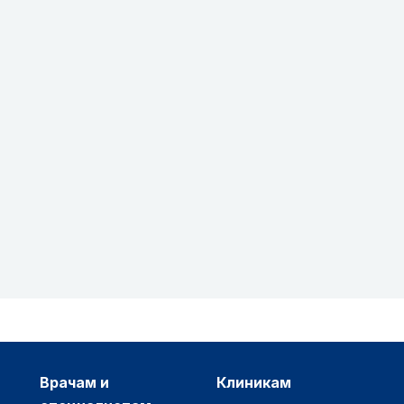
врачам и
клиникам