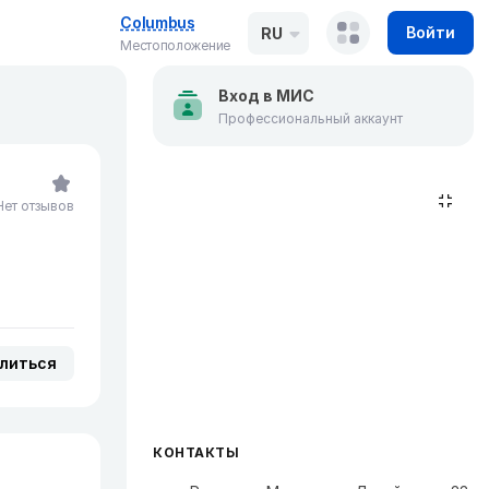
Columbus
Войти
RU
Местоположение
Вход в МИС
Профессиональный аккаунт
Нет отзывов
литься
КОНТАКТЫ