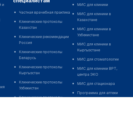
специалистам
й и
МИС для клиники
Частная врачебная практика
МИС для клиники в
к
Казахстане
Клинические протоколы
Казахстан
МИС для клиники в
Узбекистане
Клинические рекомендации
Россия
МИС для клиники в
Кыргызстане
Клинические протоколы
Беларусь
МИС для стоматологии
Клинические протоколы
МИС для клиники ВРТ,
Кыргызстан
центра ЭКО
Клинические протоколы
МИС для стационара
ния
Узбекистан
Программа для аптеки
Клинические протоколы
Автоматизация блока
диагностики и лечения
питания
Обзоры мировой
Реклама и продвижение
медицинской периодики
клиник
Заболевания: обзорные
Разработка сайта клиники