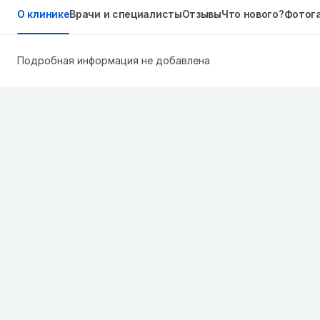
О клинике
Врачи и специалисты
Отзывы
Что нового?
Фотог
Подробная информация не добавлена