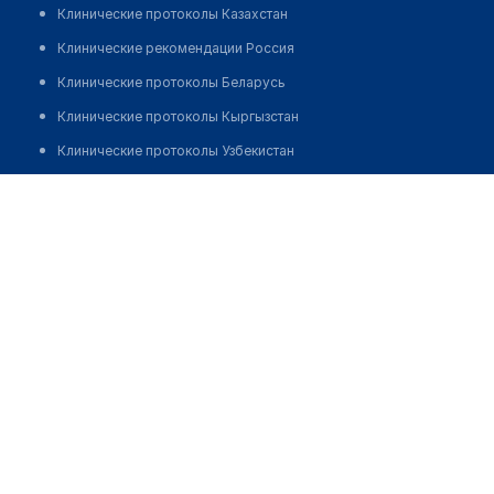
Клинические протоколы Казахстан
Клинические рекомендации Россия
Клинические протоколы Беларусь
Клинические протоколы Кыргызстан
Клинические протоколы Узбекистан
Клинические протоколы диагностики и лечения
Стоматология "СТОМИСС"
Обзоры мировой медицинской периодики
Позвонить
Заболевания: обзорные статьи
Новости здравоохранения
Медикаменты
Лабораторные показатели
Медицинские термины
Мобильные приложения
клиникам
МИС для клиники