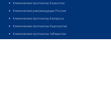
Клинические протоколы Казахстан
Клинические рекомендации Россия
Клинические протоколы Беларусь
Клинические протоколы Кыргызстан
Клинические протоколы Узбекистан
Клинические протоколы диагностики и лечения
Стоматология "БРИЛЛИАНТ"
Обзоры мировой медицинской периодики
Позвонить
Заболевания: обзорные статьи
Новости здравоохранения
Медикаменты
Лабораторные показатели
Медицинские термины
Мобильные приложения
клиникам
МИС для клиники