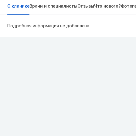
О клинике
Врачи и специалисты
Отзывы
Что нового?
Фотог
Подробная информация не добавлена