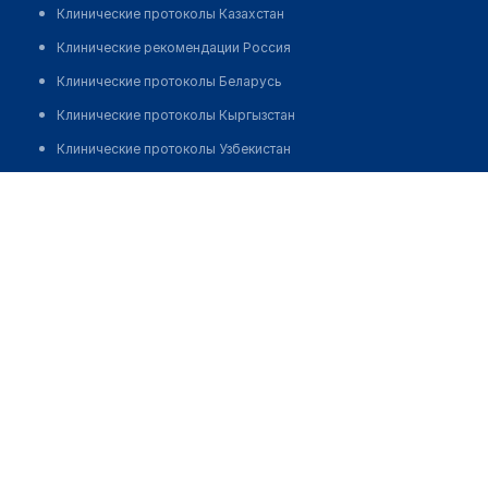
Клинические протоколы Казахстан
Клинические рекомендации Россия
Клинические протоколы Беларусь
Клинические протоколы Кыргызстан
Клинические протоколы Узбекистан
Клинические протоколы диагностики и лечения
Врачебная амбулатория с. Айдарлы
Обзоры мировой медицинской периодики
Позвонить
Заболевания: обзорные статьи
Новости здравоохранения
Медикаменты
Лабораторные показатели
Медицинские термины
Мобильные приложения
клиникам
МИС для клиники