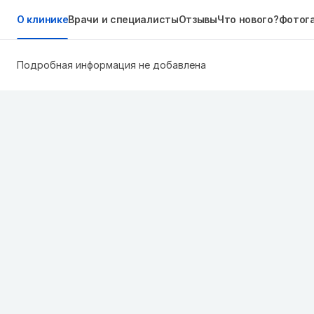
О клинике
Врачи и специалисты
Отзывы
Что нового?
Фотог
Подробная информация не добавлена