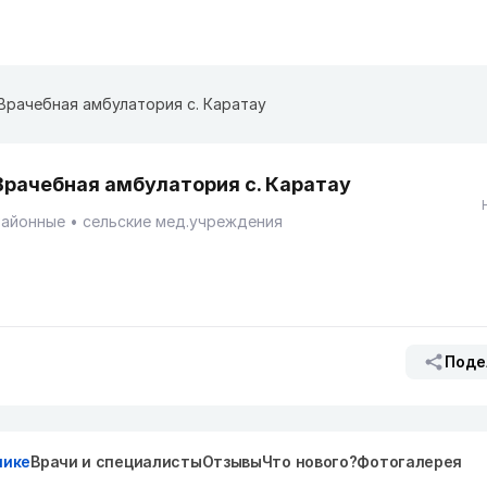
Врачебная амбулатория с. Каратау
Врачебная амбулатория с. Каратау
Районные
сельские мед.учреждения
Поде
нике
Врачи и специалисты
Отзывы
Что нового?
Фотогалерея