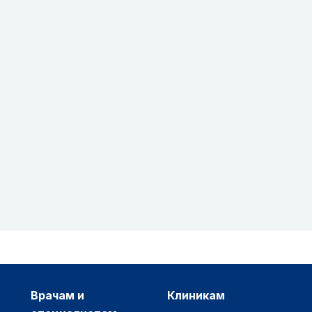
врачам и
клиникам