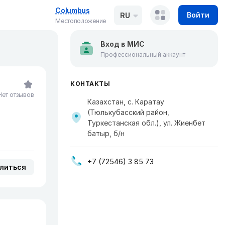
Columbus
Войти
RU
Местоположение
Вход в МИС
Профессиональный аккаунт
КОНТАКТЫ
Нет отзывов
Казахстан, с. Каратау
(Тюлькубасский район,
Туркестанская обл.), ул. Жиенбет
батыр, б/н
+7 (72546) 3 85 73
литься