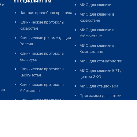
специалистам
й и
МИС для клиники
Частная врачебная практика
МИС для клиники в
к
Казахстане
Клинические протоколы
Казахстан
МИС для клиники в
Узбекистане
Клинические рекомендации
Россия
МИС для клиники в
Кыргызстане
Клинические протоколы
Беларусь
МИС для стоматологии
Клинические протоколы
МИС для клиники ВРТ,
Кыргызстан
центра ЭКО
Клинические протоколы
МИС для стационара
ния
Узбекистан
Программа для аптеки
Клинические протоколы
Автоматизация блока
диагностики и лечения
питания
Обзоры мировой
Реклама и продвижение
медицинской периодики
клиник
Заболевания: обзорные
Разработка сайта клиники