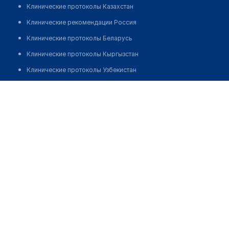
Клинические протоколы Казахстан
Клинические рекомендации Россия
Клинические протоколы Беларусь
Клинические протоколы Кыргызстан
Клинические протоколы Узбекистан
Клинические протоколы диагностики и лечения
Врачебная амбулатория с. Коссеит
Обзоры мировой медицинской периодики
Позвонить
Заболевания: обзорные статьи
Новости здравоохранения
Медикаменты
Лабораторные показатели
Медицинские термины
Мобильные приложения
клиникам
МИС для клиники