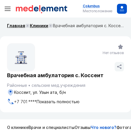
Columbus
Местоположение
Главная
Клиники
Врачебная амбулатория с. Коссеит
Нет отзывов
Врачебная амбулатория с. Коссеит
Районные
сельские мед.учреждения
Коссеит, ул. Узын ата, б/н
+7 701 ****
Показать полностью
О клинике
Врачи и специалисты
Отзывы
Что нового?
Фотог