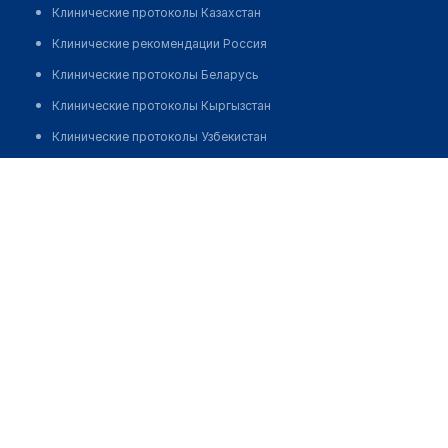
Клинические протоколы Казахстан
Клинические рекомендации Россия
Клинические протоколы Беларусь
Клинические протоколы Кыргызстан
Клинические протоколы Узбекистан
Клинические протоколы диагностики и лечения
12-я городская детская поликлиника
Обзоры мировой медицинской периодики
Позвонить
Заболевания: обзорные статьи
Новости здравоохранения
Медикаменты
Лабораторные показатели
Медицинские термины
Мобильные приложения
клиникам
МИС для клиники