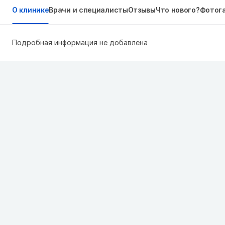
О клинике
Врачи и специалисты
Отзывы
Что нового?
Фотог
Подробная информация не добавлена