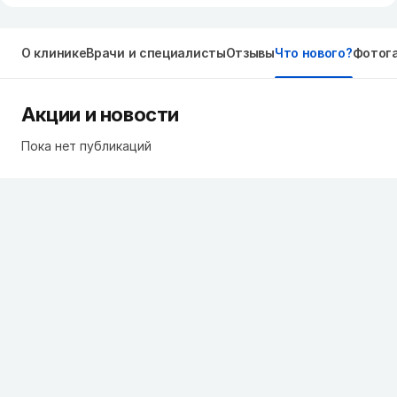
О клинике
Врачи и специалисты
Отзывы
Что нового?
Фотог
Акции и новости
Пока нет публикаций