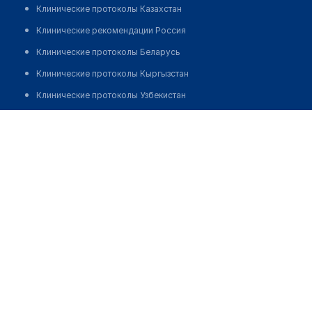
Клинические протоколы Казахстан
Клинические рекомендации Россия
Клинические протоколы Беларусь
Клинические протоколы Кыргызстан
Клинические протоколы Узбекистан
Клинические протоколы диагностики и лечения
Эстетик-центр "КРАСИВЫЕ ЛЮДИ"
Обзоры мировой медицинской периодики
Позвонить
Заболевания: обзорные статьи
Новости здравоохранения
Медикаменты
Лабораторные показатели
Медицинские термины
Мобильные приложения
клиникам
МИС для клиники