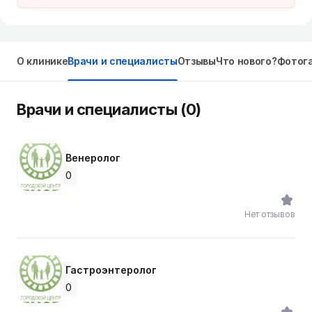
О клинике
Врачи и специалисты
Отзывы
Что нового?
Фотог
Врачи и специалисты (0)
Венеролог
0
Нет отзывов
Гастроэнтеролог
0