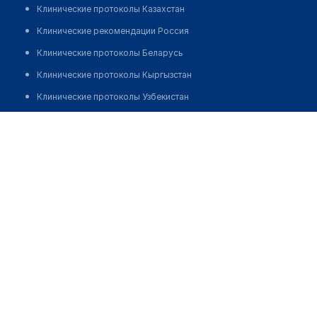
Клинические протоколы Казахстан
Клинические рекомендации Россия
Клинические протоколы Беларусь
Клинические протоколы Кыргызстан
Клинические протоколы Узбекистан
Клинические протоколы диагностики и лечения
Диагностический центр "DIAMED"
Обзоры мировой медицинской периодики
Позвонить
Заболевания: обзорные статьи
Новости здравоохранения
Медикаменты
Лабораторные показатели
Медицинские термины
Мобильные приложения
клиникам
МИС для клиники