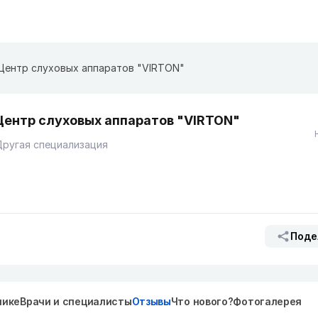
Центр слуховых аппаратов "VIRTON"
Центр слуховых аппаратов "VIRTON"
ругая специализация
Поде
нике
Врачи и специалисты
Отзывы
Что нового?
Фотогалерея