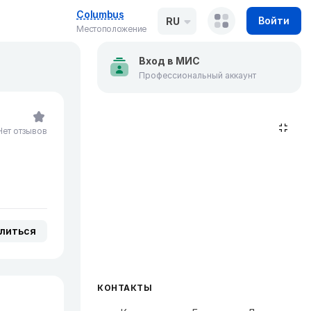
Columbus
Войти
RU
Местоположение
Вход в МИС
Профессиональный аккаунт
Нет отзывов
литься
КОНТАКТЫ