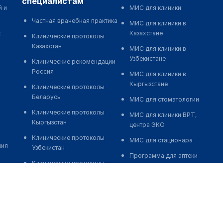
специалистам
й и
МИС для клиники
Частная врачебная практика
МИС для клиники в
к
Казахстане
Клинические протоколы
Казахстан
МИС для клиники в
Узбекистане
Клинические рекомендации
Россия
МИС для клиники в
Кыргызстане
Клинические протоколы
Беларусь
МИС для стоматологии
Клинические протоколы
МИС для клиники ВРТ,
Кыргызстан
центра ЭКО
Клинические протоколы
МИС для стационара
ния
Узбекистан
Программа для аптеки
Клинические протоколы
Автоматизация блока
диагностики и лечения
питания
Обзоры мировой
Реклама и продвижение
медицинской периодики
клиник
Заболевания: обзорные
Разработка сайта клиники