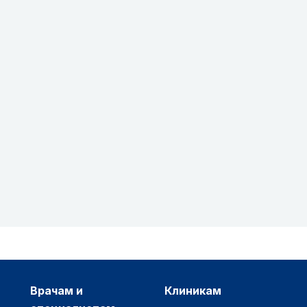
врачам и
клиникам