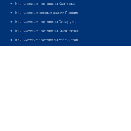
Клинические протоколы Казахстан
Клинические рекомендации Россия
Клинические протоколы Беларусь
Клинические протоколы Кыргызстан
Клинические протоколы Узбекистан
Клинические протоколы диагностики и лечения
Специализированный медицинский центр урологии и
гинекологии
Обзоры мировой медицинской периодики
Заболевания: обзорные статьи
Позвонить
Новости здравоохранения
Медикаменты
Лабораторные показатели
Медицинские термины
Мобильные приложения
клиникам
МИС для клиники