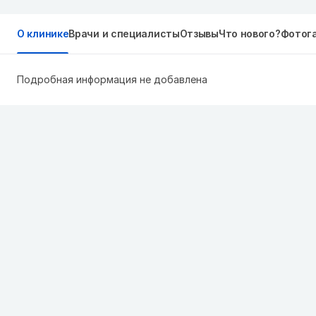
О клинике
Врачи и специалисты
Отзывы
Что нового?
Фотог
Подробная информация не добавлена