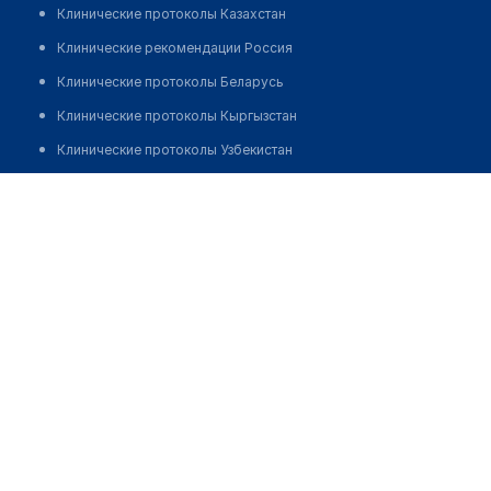
Клинические протоколы Казахстан
Клинические рекомендации Россия
Клинические протоколы Беларусь
Клинические протоколы Кыргызстан
Клинические протоколы Узбекистан
Клинические протоколы диагностики и лечения
Стоматология "ВЕСОЛЬ"
Обзоры мировой медицинской периодики
Позвонить
Заболевания: обзорные статьи
Новости здравоохранения
Медикаменты
Лабораторные показатели
Медицинские термины
Мобильные приложения
клиникам
МИС для клиники