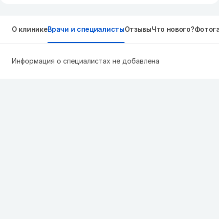
О клинике
Врачи и специалисты
Отзывы
Что нового?
Фотог
Информация о специалистах не добавлена