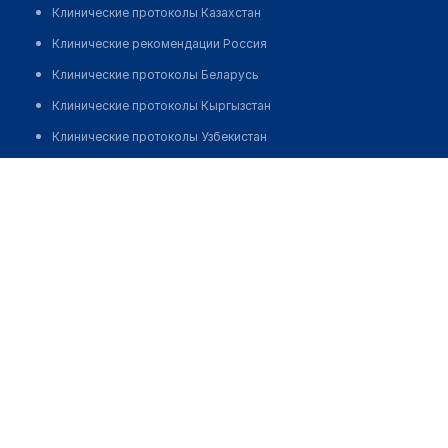
Клинические протоколы Казахстан
Клинические рекомендации Россия
Клинические протоколы Беларусь
Клинические протоколы Кыргызстан
Клинические протоколы Узбекистан
Клинические протоколы диагностики и лечения
Центр семейной медицины "ПРИОРИТЕТ" на
Кондратьевском
Обзоры мировой медицинской периодики
Заболевания: обзорные статьи
Позвонить
Новости здравоохранения
Медикаменты
Лабораторные показатели
Медицинские термины
Мобильные приложения
клиникам
МИС для клиники