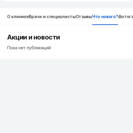
О клинике
Врачи и специалисты
Отзывы
Что нового?
Фотог
Акции и новости
Пока нет публикаций