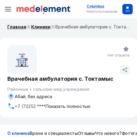
Columbus
Местоположение
Главная
Клиники
Врачебная амбулатория с. Токтамыс
Нет отзывов
Врачебная амбулатория с. Токтамыс
Районные
сельские мед.учреждения
Абай, без адреса
+7 (72252 ****
Показать полностью
О клинике
Врачи и специалисты
Отзывы
Что нового?
Фотог