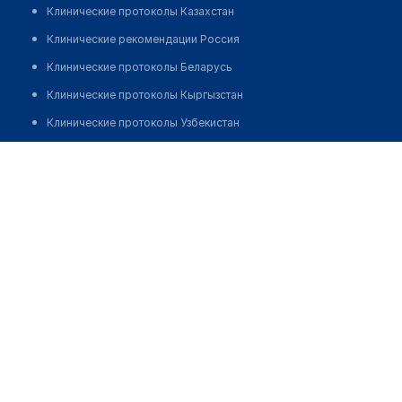
Клинические протоколы Казахстан
Клинические рекомендации Россия
Клинические протоколы Беларусь
Клинические протоколы Кыргызстан
Клинические протоколы Узбекистан
Клинические протоколы диагностики и лечения
Врачебная амбулатория с. Токтамыс
Обзоры мировой медицинской периодики
Позвонить
Заболевания: обзорные статьи
Новости здравоохранения
Медикаменты
Лабораторные показатели
Медицинские термины
Мобильные приложения
клиникам
МИС для клиники