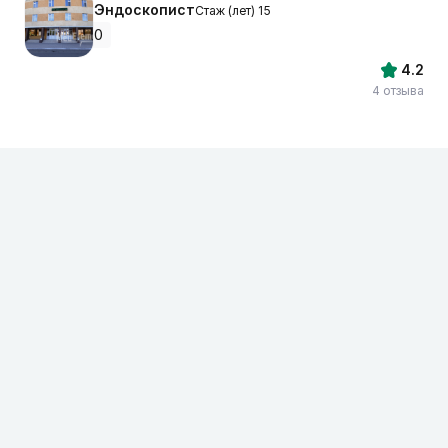
Эндоскопист
Стаж (лет) 15
0
4.2
4 отзыва