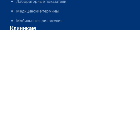
Лабораторные показатели
Медицинские термины
Мобильные приложения
клиникам
Западно-Казахстанский областной онкологический
МИС для клиники
диспансер
МИС для клиники в Казахстане
Позвонить
МИС для клиники в Узбекистане
МИС для клиники в Кыргызстане
МИС для стоматологии
МИС для клиники ВРТ, центра ЭКО
МИС для стационара
Программа для аптеки
Автоматизация блока питания
Реклама и продвижение клиник
Разработка сайта клиники