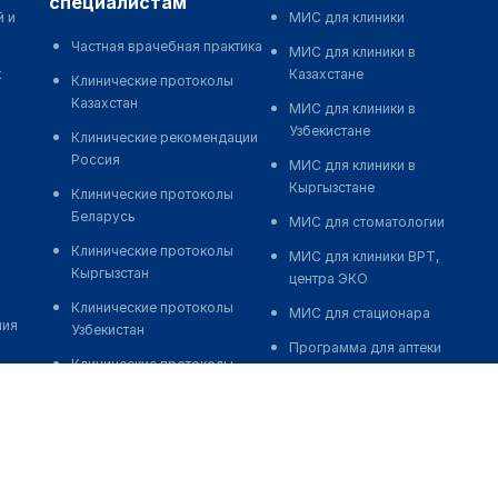
специалистам
й и
МИС для клиники
Частная врачебная практика
МИС для клиники в
к
Казахстане
Клинические протоколы
Казахстан
МИС для клиники в
Узбекистане
Клинические рекомендации
Россия
МИС для клиники в
Кыргызстане
Клинические протоколы
Беларусь
МИС для стоматологии
Клинические протоколы
МИС для клиники ВРТ,
Кыргызстан
центра ЭКО
Клинические протоколы
МИС для стационара
ния
Узбекистан
Программа для аптеки
Клинические протоколы
Автоматизация блока
диагностики и лечения
питания
Обзоры мировой
Реклама и продвижение
медицинской периодики
клиник
Заболевания: обзорные
Разработка сайта клиники