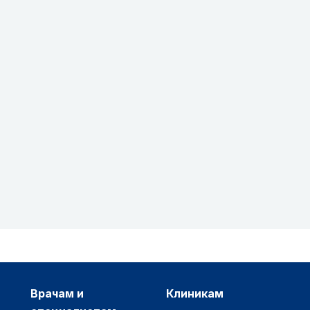
врачам и
клиникам