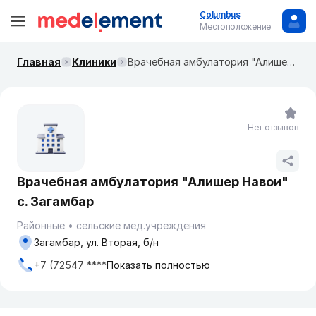
Columbus
Местоположение
Главная
Клиники
Врачебная амбулатория "Алишер Навои" с. Загамбар
Нет отзывов
Врачебная амбулатория "Алишер Навои"
с. Загамбар
Районные
сельские мед.учреждения
Загамбар, ул. Вторая, б/н
+7 (72547 ****
Показать полностью