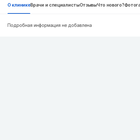
О клинике
Врачи и специалисты
Отзывы
Что нового?
Фотог
Подробная информация не добавлена