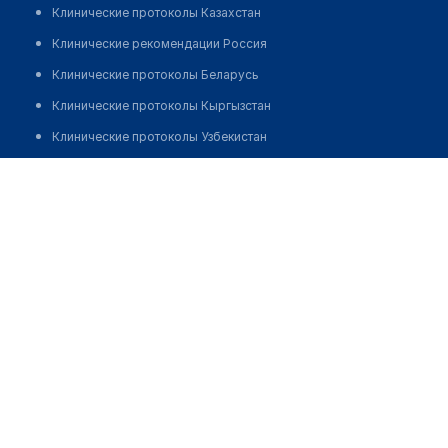
Клинические протоколы Казахстан
Клинические рекомендации Россия
Клинические протоколы Беларусь
Клинические протоколы Кыргызстан
Клинические протоколы Узбекистан
Клинические протоколы диагностики и лечения
Врачебная амбулатория "Алишер Навои" с. Загамбар
Обзоры мировой медицинской периодики
Позвонить
Заболевания: обзорные статьи
Новости здравоохранения
Медикаменты
Лабораторные показатели
Медицинские термины
Мобильные приложения
клиникам
МИС для клиники