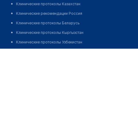
Клинические протоколы Казахстан
Клинические рекомендации Россия
Клинические протоколы Беларусь
Клинические протоколы Кыргызстан
Клинические протоколы Узбекистан
Клинические протоколы диагностики и лечения
Стоматология "РАХАТ-СТОМ"
Обзоры мировой медицинской периодики
Позвонить
Заболевания: обзорные статьи
Новости здравоохранения
Медикаменты
Лабораторные показатели
Медицинские термины
Мобильные приложения
клиникам
МИС для клиники