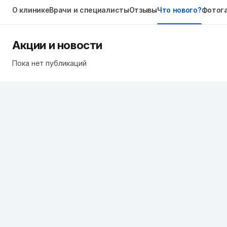
О клинике
Врачи и специалисты
Отзывы
Что нового?
Фотог
Акции и новости
Пока нет публикаций