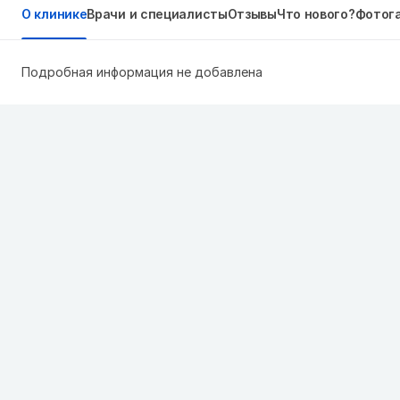
О клинике
Врачи и специалисты
Отзывы
Что нового?
Фотог
Подробная информация не добавлена