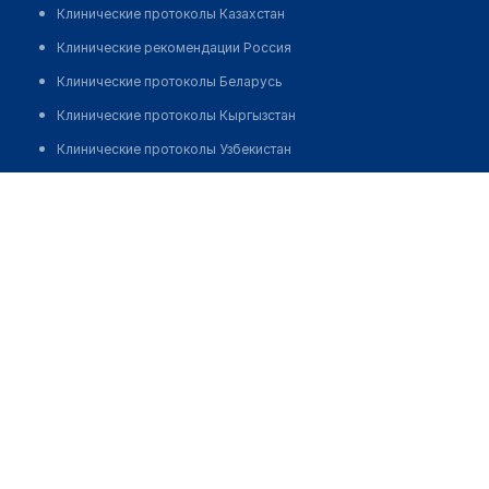
Клинические протоколы Казахстан
Клинические рекомендации Россия
Клинические протоколы Беларусь
Клинические протоколы Кыргызстан
Клинические протоколы Узбекистан
Клинические протоколы диагностики и лечения
Фельдшерско-акушерский пункт с. Петровка
Обзоры мировой медицинской периодики
Позвонить
Заболевания: обзорные статьи
Новости здравоохранения
Медикаменты
Лабораторные показатели
Медицинские термины
Мобильные приложения
клиникам
МИС для клиники