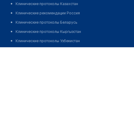
Клинические протоколы Казахстан
Клинические рекомендации Россия
Клинические протоколы Беларусь
Клинические протоколы Кыргызстан
Клинические протоколы Узбекистан
Клинические протоколы диагностики и лечения
Врачебная амбулатория с. Байсерке
Обзоры мировой медицинской периодики
Позвонить
Заболевания: обзорные статьи
Новости здравоохранения
Медикаменты
Лабораторные показатели
Медицинские термины
Мобильные приложения
клиникам
МИС для клиники