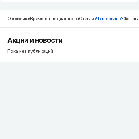
О клинике
Врачи и специалисты
Отзывы
Что нового?
Фотог
Акции и новости
Пока нет публикаций