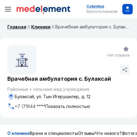
Columbus
Местоположение
Главная
Клиники
Врачебная амбулатория с. Булаксай
Нет отзывов
Врачебная амбулатория с. Булаксай
Районные
сельские мед.учреждения
Булаксай, ул. Тын Игерушилер, д. 12
+7 (71644 ****
Показать полностью
О клинике
Врачи и специалисты
Отзывы
Что нового?
Фотог