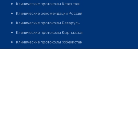
Клинические протоколы Казахстан
Клинические рекомендации Россия
Клинические протоколы Беларусь
Клинические протоколы Кыргызстан
Клинические протоколы Узбекистан
Клинические протоколы диагностики и лечения
Врачебная амбулатория с. Булаксай
Обзоры мировой медицинской периодики
Позвонить
Заболевания: обзорные статьи
Новости здравоохранения
Медикаменты
Лабораторные показатели
Медицинские термины
Мобильные приложения
клиникам
МИС для клиники