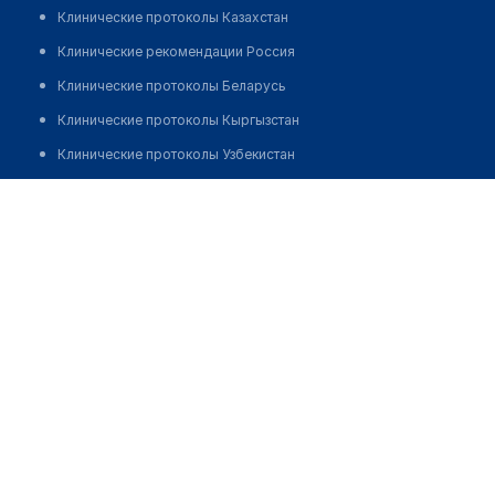
Клинические протоколы Казахстан
Клинические рекомендации Россия
Клинические протоколы Беларусь
Клинические протоколы Кыргызстан
Клинические протоколы Узбекистан
Клинические протоколы диагностики и лечения
Медицинский центр "MAJOR CLINIC" ​на ​Большой
Серпуховской
Обзоры мировой медицинской периодики
Заболевания: обзорные статьи
Позвонить
Новости здравоохранения
Медикаменты
Лабораторные показатели
Медицинские термины
Мобильные приложения
клиникам