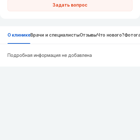
Задать вопрос
О клинике
Врачи и специалисты
Отзывы
Что нового?
Фотог
Подробная информация не добавлена