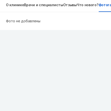
О клинике
Врачи и специалисты
Отзывы
Что нового?
Фотог
Фото не добавлены