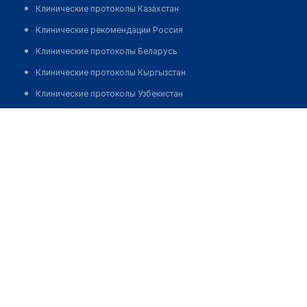
Клинические протоколы Казахстан
Клинические рекомендации Россия
Клинические протоколы Беларусь
Клинические протоколы Кыргызстан
Клинические протоколы Узбекистан
Клинические протоколы диагностики и лечения
Лор-клиника "СЕМЕЙНАЯ"
Обзоры мировой медицинской периодики
Позвонить
Заболевания: обзорные статьи
Новости здравоохранения
Медикаменты
Лабораторные показатели
Медицинские термины
Мобильные приложения
клиникам
МИС для клиники