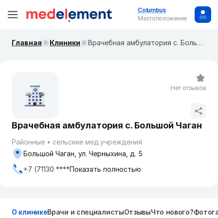
Columbus
Местоположение
Главная
Клиники
Врачебная амбулатория с. Большой Чаган
Нет отзывов
Врачебная амбулатория с. Большой Чаган
Районные
сельские мед.учреждения
Большой Чаган, ул. Черныхина, д. 5
+7 (71130 ****
Показать полностью
О клинике
Врачи и специалисты
Отзывы
Что нового?
Фотог