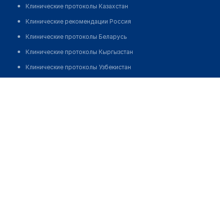
Клинические протоколы Казахстан
Клинические рекомендации Россия
Клинические протоколы Беларусь
Клинические протоколы Кыргызстан
Клинические протоколы Узбекистан
Клинические протоколы диагностики и лечения
Врачебная амбулатория с. Большой Чаган
Обзоры мировой медицинской периодики
Позвонить
Заболевания: обзорные статьи
Новости здравоохранения
Медикаменты
Лабораторные показатели
Медицинские термины
Мобильные приложения
клиникам
МИС для клиники