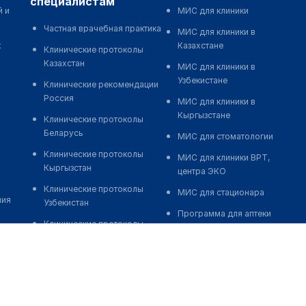
специалистам
й и
МИС для клиники
Частная врачебная практика
МИС для клиники в
к
Казахстане
Клинические протоколы
Казахстан
МИС для клиники в
Узбекистане
Клинические рекомендации
Россия
МИС для клиники в
Кыргызстане
Клинические протоколы
Беларусь
МИС для стоматологии
Клинические протоколы
МИС для клиники ВРТ,
Кыргызстан
центра ЭКО
Клинические протоколы
МИС для стационара
ния
Узбекистан
Программа для аптеки
Клинические протоколы
Автоматизация блока
диагностики и лечения
питания
Обзоры мировой
Реклама и продвижение
медицинской периодики
клиник
Заболевания: обзорные
Разработка сайта клиники