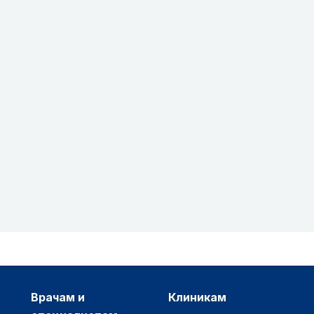
врачам и
клиникам