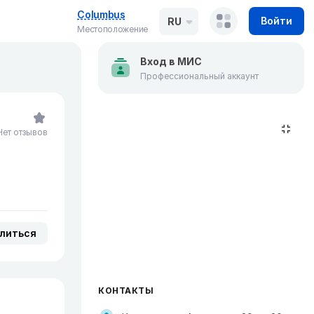
Columbus
Войти
RU
Местоположение
Вход в МИС
Профессиональный аккаунт
Нет отзывов
литься
КОНТАКТЫ