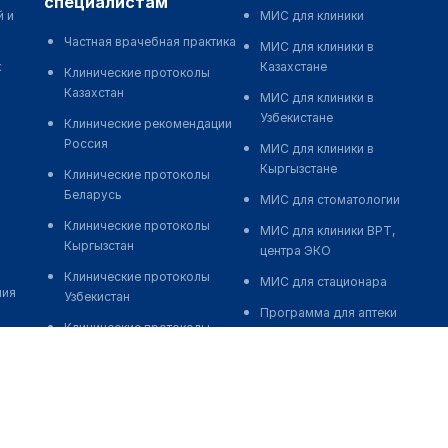
специалистам
й и
МИС для клиники
Частная врачебная практика
МИС для клиники в
к
Казахстане
Клинические протоколы
Казахстан
МИС для клиники в
Узбекистане
Клинические рекомендации
Россия
МИС для клиники в
Кыргызстане
Клинические протоколы
Беларусь
МИС для стоматологии
Клинические протоколы
МИС для клиники ВРТ,
Кыргызстан
центра ЭКО
Клинические протоколы
МИС для стационара
ния
Узбекистан
Программа для аптеки
Клинические протоколы
Автоматизация блока
диагностики и лечения
питания
Обзоры мировой
Реклама и продвижение
медицинской периодики
клиник
Заболевания: обзорные
Разработка сайта клиники