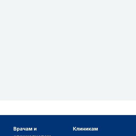
врачам и
клиникам