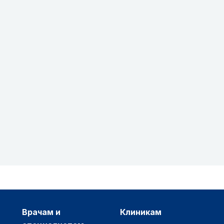
врачам и
клиникам