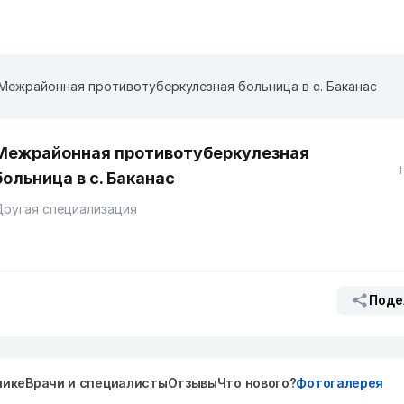
Межрайонная противотуберкулезная больница в с. Баканас
Межрайонная противотуберкулезная
больница в с. Баканас
ругая специализация
Поде
нике
Врачи и специалисты
Отзывы
Что нового?
Фотогалерея