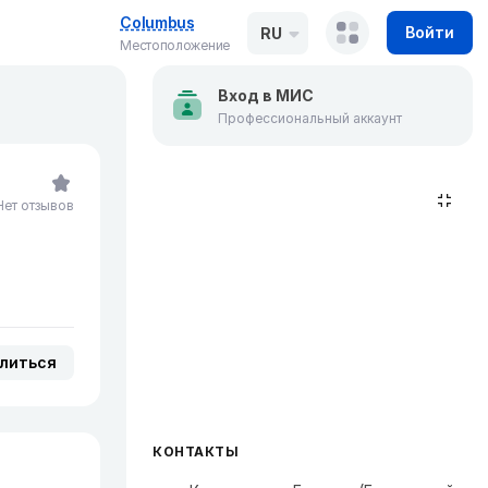
Columbus
Войти
RU
Местоположение
Вход в МИС
Профессиональный аккаунт
Нет отзывов
литься
КОНТАКТЫ