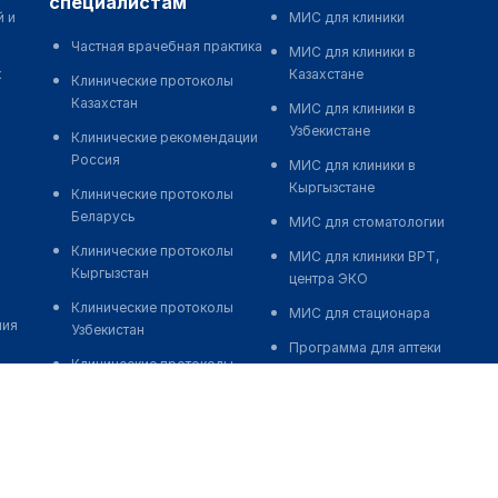
специалистам
й и
МИС для клиники
Частная врачебная практика
МИС для клиники в
к
Казахстане
Клинические протоколы
Казахстан
МИС для клиники в
Узбекистане
Клинические рекомендации
Россия
МИС для клиники в
Кыргызстане
Клинические протоколы
Беларусь
МИС для стоматологии
Клинические протоколы
МИС для клиники ВРТ,
Кыргызстан
центра ЭКО
Клинические протоколы
МИС для стационара
ния
Узбекистан
Программа для аптеки
Клинические протоколы
Автоматизация блока
диагностики и лечения
питания
Обзоры мировой
Реклама и продвижение
медицинской периодики
клиник
Заболевания: обзорные
Разработка сайта клиники