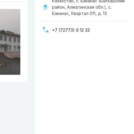
Казахстан, с. Баканас (Балхашский
район, Алматинская обл.), с.
Баканас, Квартал 011, д. 13
+7 (72773) 9 12 33