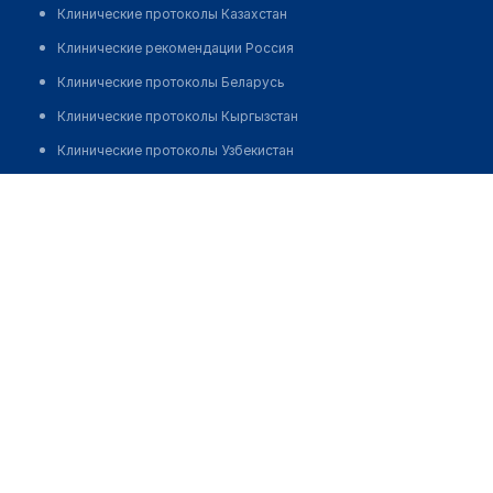
Клинические протоколы Казахстан
Клинические рекомендации Россия
Клинические протоколы Беларусь
Клинические протоколы Кыргызстан
Клинические протоколы Узбекистан
Клинические протоколы диагностики и лечения
Фельдшерский пункт с. Ленинка
Обзоры мировой медицинской периодики
Позвонить
Заболевания: обзорные статьи
Новости здравоохранения
Медикаменты
Лабораторные показатели
Медицинские термины
Мобильные приложения
клиникам
МИС для клиники