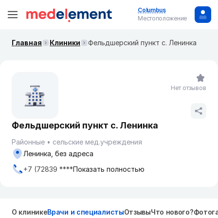
Columbus
Местоположение
Главная
Клиники
Фельдшерский пункт с. Ленинка
Нет отзывов
Фельдшерский пункт с. Ленинка
Районные
сельские мед.учреждения
Ленинка, без адреса
+7 (72839 ****
Показать полностью
О клинике
Врачи и специалисты
Отзывы
Что нового?
Фотог