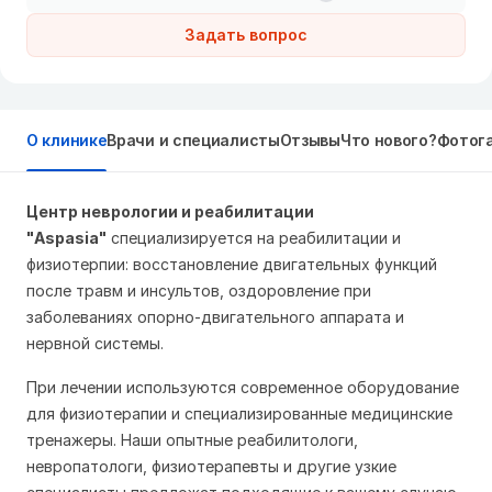
Задать вопрос
О клинике
Врачи и специалисты
Отзывы
Что нового?
Фотог
Центр нев
рологии и реабилитации
"
Aspasia"
специализируется на реабилитации и
физиотерпии: восстановление двигательных функций
после травм и инсультов, оздоровление при
заболеваниях опорно-двигательного аппарата и
нервной системы.
При лечении используются современное оборудование
для физиотерапии и специализированные медицинские
тренажеры. Наши опытные реабилитологи,
невропатологи, физиотерапевты и другие узкие