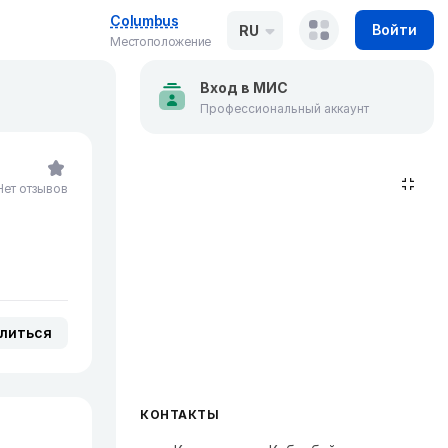
Columbus
Войти
RU
Местоположение
Вход в МИС
Профессиональный аккаунт
Нет отзывов
литься
КОНТАКТЫ