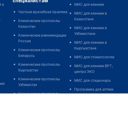
специалистам
й и
МИС для клиники
Частная врачебная практика
МИС для клиники в
к
Казахстане
Клинические протоколы
Казахстан
МИС для клиники в
Узбекистане
Клинические рекомендации
Россия
МИС для клиники в
Кыргызстане
Клинические протоколы
Беларусь
МИС для стоматологии
Клинические протоколы
МИС для клиники ВРТ,
Кыргызстан
центра ЭКО
Клинические протоколы
МИС для стационара
ния
Узбекистан
Программа для аптеки
Клинические протоколы
Автоматизация блока
диагностики и лечения
питания
Обзоры мировой
Реклама и продвижение
медицинской периодики
клиник
Заболевания: обзорные
Разработка сайта клиники