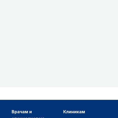
врачам и
клиникам