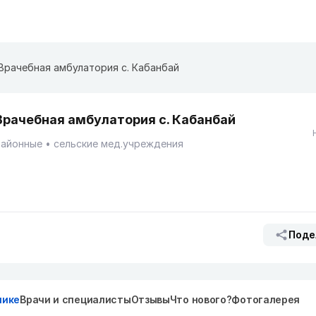
Врачебная амбулатория с. Кабанбай
Врачебная амбулатория с. Кабанбай
Районные
сельские мед.учреждения
Поде
нике
Врачи и специалисты
Отзывы
Что нового?
Фотогалерея