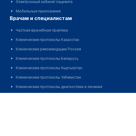
Электронный кабинет пациента
Мобильные приложения
врачам и специалистам
Частная врачебная практика
Клинические протоколы Казахстан
Клинические рекомендации Россия
Клинические протоколы Беларусь
Клинические протоколы Кыргызстан
Клинические протоколы Узбекистан
Клинические протоколы диагностики и лечения
Обзоры мировой медицинской периодики
Стоматология на Независимости 77
Заболевания: обзорные статьи
Позвонить
Новости здравоохранения
Медикаменты
Лабораторные показатели